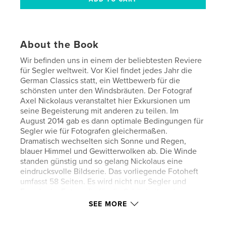
About the Book
Wir befinden uns in einem der beliebtesten Reviere
für Segler weltweit. Vor Kiel findet jedes Jahr die
German Classics statt, ein Wettbewerb für die
schönsten unter den Windsbräuten. Der Fotograf
Axel Nickolaus veranstaltet hier Exkursionen um
seine Begeisterung mit anderen zu teilen. Im
August 2014 gab es dann optimale Bedingungen für
Segler wie für Fotografen gleichermaßen.
Dramatisch wechselten sich Sonne und Regen,
blauer Himmel und Gewitterwolken ab. Die Winde
standen günstig und so gelang Nickolaus eine
eindrucksvolle Bildserie. Das vorliegende Fotoheft
umfasst 58 Seiten. Es wird nicht nur Segler und
Freude der Fotografie für die Schönheiten der
Meere begeistern. Nebenbei erfährt der Betrachter
SEE MORE
auch noch etwas über die Vielfalt der
Wolkenbildung. Lassen Sie sich überraschen.