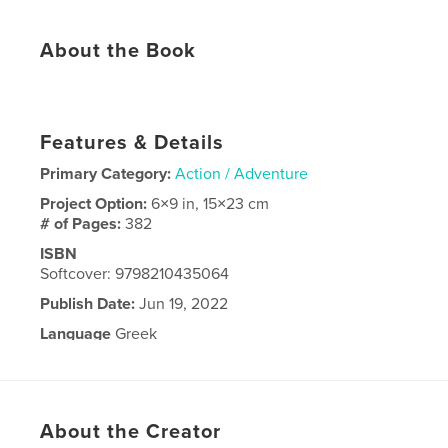
About the Book
​​​​​​​​​​​​​​​​​​​​​​​​​ ​​​​​​​​​​​​​​​​​​​​​​​​​ ​​​​​​​​​​​​​​​​​​​​​​​​​ ​​​​​​​​​​​​​​​​​​​​​​​​​ ​​​​​​​​​​​​​​​​​​​​​​​​​ ​​​​​​​​​​​​​​​​​​​​​​​​​ ​​​​​​​​​​​​​​​​​​​​​​​​​ ​​​​​​​​​​​​​​​​​​​​​​​​​ ​​​​​​​​​​​​​​​​​​​​​​​​​ ​​​​​​​​​​​​​​​​​​​​​​​​​ ​​​​​​​​​​​​​​​​​​​​​​​​​ ​​​​​​​​​​​​​​​​​​​​​​​​​ ​​​​​​​​​​​​​​​​​​​​​​​​​ ​​​​​​​​​​​​​​​​​​​​​​​​​ ​​​​​​​​​​​​​​​​​​​​​​​​​ ​​​​​​​​​​​​​​​​​​​​​​​​​ ​​​​​​​​​​​​​​​​​​​​​​​​​ ​​​​​​​​​​​​​​​​​​​​​​​​​ ​​​​​​​​​​​​​​​​​​​​​​​​​ ​​​​​​​​​​​​​​​​​​​​​​​​​ ​​​​​​​​​​​​​​​​​​​​​​​​​ ​​​​​​​​​​​​​​​​​​​​​​​​​ ​​​​​​​​​​​​​​​​​​​​​​​​​ ​​​​​​​​​​​​​​​​​​​​​​​​​ ​​​​​​​​​​​​​​​​​​​​​​​​​ ​​​​​​​​​​​​​​​​​​​​​​​​​ ​​​​​​​​​​​​​​​​​​​​​​​​​ ​​​​​​​​​​​​​​​​​​​​​​​​​ ​​​​​​​​​​​​​​​​​​​​​​​​​ ​​​​​​​​​​​​​​​​​​​​​​​​​ ​​​​​​​​​​​​​​​​​​​​​​​​​ ​​​​​​​​​​​​​​​​​​​​​​​​​ ​​​​​​​​​​​​​​​​​​​​​​​​​ ​​​​​​​​​​​​​​​​​​​​​​​​​ ​​​​​​​​​​​​​​​​​​​​​​​​​ ​​​​​​​​​​​​​​​​​​​​​​​​​ ​​​​​​​​​​​​​​​​​​​​​​​​​ ​​​​​​​​​​​​​​​​​​​​​​​​​ ​​​​​​​​​​​​​​​​​​​​​​​​​ ​​​​​​​​​​​​​​​​​​​​​​​​​ ​​​​​​​​​​​​​​​​​​​​​​​​​ ​​​​​​​​​​​​​​​​​​​​​​​​​ ​​​​​​​​​​​​​​​​​​​​​​​​​ ​​​​​​​​​​​​​​​​​​​​​​​​​ ​​​​​​​​​​​​​​​​​​​​​​​​​ ​​​​​​​​​​​​​​​​​​​​​​​​​ ​​​​​​​​​​​​​​​​​​​​​​​​​ ​​​​​​​​​​​​​​​​​​​​​​​​​ ​​​​​​​​​​​​​​​​​​​​​​​​​ ​​​​​​​​​​​​​​​​​​​​​​​​​ ​​​​​​​​​​​​​​​​​​​​​​​​​ ​​​​​​​​​​​​​​​​​​​​​​​​​ ​​​​​​​​​​​​​​​​​​​​​​​​​ ​​​​​​​​​​​​​​​​​​​​​​​​​ ​​​​​​​​​​​​​​​​​​​​​​​​​ ​​​​​​​​​​​​​​​​​​​​​​​​​ ​​​​​​​​​​​​​​​​​​​​​​​​​ ​​​​​​​​​​​​​​​​​​​​​​​​​ ​​​​​​​​​​​​​​​​​​​​​​​​​ ​​​​​​​​​​​​​​​​​​​​​​​​​ ​​​​​​​​​​​​​​​​​​​​​​​​​ ​​​​​​​​​​​​​​​​​​​​​​​​​ ​​​​​​​​​​​​​​​​​​​​​​​​​ ​​​​​​​​​​​​​​​​​​​​​​​​​ ​​​​​​​​​​​​​​​​​​​​​​​​​ ​​​​​​​​​​​​​​​​​​​​​​​​​ ​​​​​​​​​​​​​​​​​​​​​​​​​ ​​​​​​​​​​​​​​​​​​​​​​​​​ ​​​​​​​​​​​​​​​​​​​​​​​​​ ​​​​​​​​​​​​​​​​​​​​​​​​​ ​​​​​​​​​​​​​​​​​​​​​​​​​ ​​​​​​​​​​​​​​​​​​​​​​​​​ ​​​​​​​​​​​​​​​​​​​​​​​​​ ​​​​​​​​​​​​​​​​​​​​​​​​​ ​​​​​​​​​​​​​​​​​​​​​​​​​ ​​​​​​​​​​​​​​​​​​​​​​​​​ ​​​​​​​​​​​​​​​​​​​​​​​​
Features & Details
Primary Category:
Action / Adventure
Project Option:
6×9 in, 15×23 cm
# of Pages:
382
ISBN
Softcover: 9798210435064
Publish Date:
Jun 19, 2022
Language
Greek
About the Creator