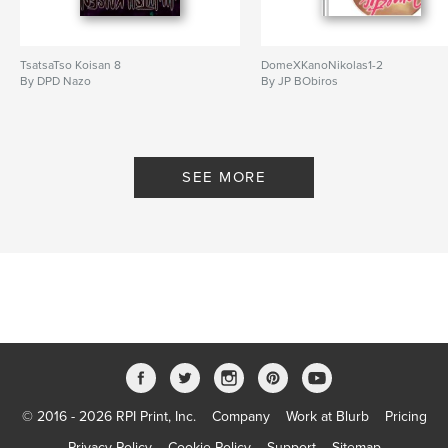
TsatsaTso Koisan 8
DomeXKanoNikolas1-2
By DPD Nazo
By JP BObiros
SEE MORE
© 2016 - 2026 RPI Print, Inc.
Company
Work at Blurb
Pricing
Privacy Policy
Cookie Policy
Support
Sitemap