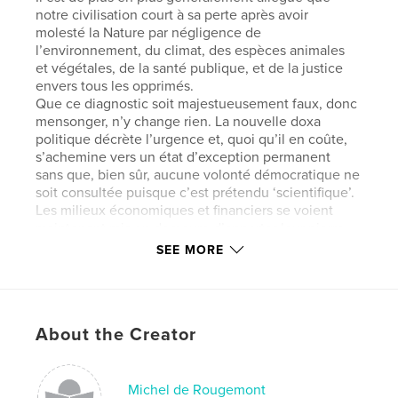
notre civilisation court à sa perte après avoir
molesté la Nature par négligence de
l’environnement, du climat, des espèces animales
et végétales, de la santé publique, et de la justice
envers tous les opprimés.
Que ce diagnostic soit majestueusement faux, donc
mensonger, n’y change rien. La nouvelle doxa
politique décrète l’urgence et, quoi qu’il en coûte,
s’achemine vers un état d’exception permanent
sans que, bien sûr, aucune volonté démocratique ne
soit consultée puisque c’est prétendu ‘scientifique’.
Les milieux économiques et financiers se voient
maintenant mis en demeure d’apporter leur pierre –
plus virtuelle que concrète mais combien
SEE MORE
fracassante – à cet édifice fait d’illusions baignées
par de bons sentiments contradictoires.
Dans cet ouvrage, hérétique et provocateur, il est
analysé comment nous en sommes arrivés là, quels
About the Creator
sont les mécanismes et forces en jeu, et pourquoi
l’establishment économico-politique s’est laissé
attraper par ce dogme mortifère, à son corps plus
que consentant. Des motivations sous-jacentes à
Michel de Rougemont