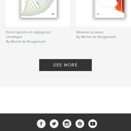
Additional Categories
Political Science
,
Reference
Project Option:
6×9 in, 15×23 cm
# of Pages:
168
Publish Date:
Aug 27, 2021
Entre hystérie et négligence
Réarmer la raison
climatique
By Michel de Rougemont
Language
French
By Michel de Rougemont
Keywords
,
,
,
,
ESG
climat
politique
économie
SEE MORE
finance