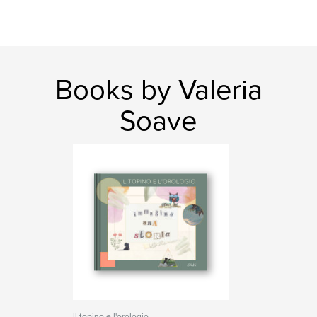
Books by Valeria
Soave
Il topino e l'orologio