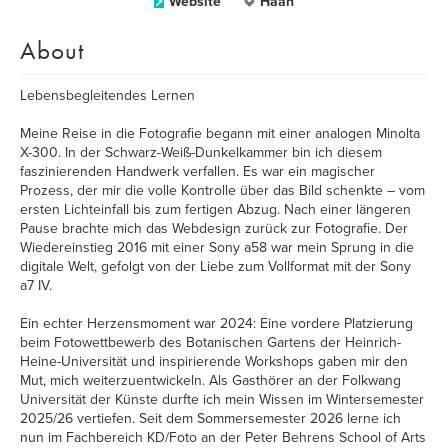
Website
Haan
About
Lebensbegleitendes Lernen
Meine Reise in die Fotografie begann mit einer analogen Minolta
X-300. In der Schwarz-Weiß-Dunkelkammer bin ich diesem
faszinierenden Handwerk verfallen. Es war ein magischer
Prozess, der mir die volle Kontrolle über das Bild schenkte – vom
ersten Lichteinfall bis zum fertigen Abzug. Nach einer längeren
Pause brachte mich das Webdesign zurück zur Fotografie. Der
Wiedereinstieg 2016 mit einer Sony a58 war mein Sprung in die
digitale Welt, gefolgt von der Liebe zum Vollformat mit der Sony
a7 IV.
Ein echter Herzensmoment war 2024: Eine vordere Platzierung
beim Fotowettbewerb des Botanischen Gartens der Heinrich-
Heine-Universität und inspirierende Workshops gaben mir den
Mut, mich weiterzuentwickeln. Als Gasthörer an der Folkwang
Universität der Künste durfte ich mein Wissen im Wintersemester
2025/26 vertiefen. Seit dem Sommersemester 2026 lerne ich
nun im Fachbereich KD/Foto an der Peter Behrens School of Arts