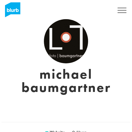
Sign Up
michael
baumgartner