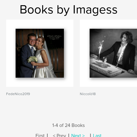
Books by Imagess
FedeNico2019
Niccolò18
1-4 of 24 Books
|
|
|
First
< Prev
Next >
Last