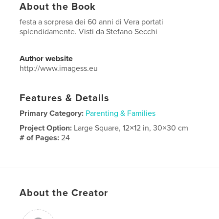
About the Book
festa a sorpresa dei 60 anni di Vera portati
splendidamente. Visti da Stefano Secchi
Author website
http://www.imagess.eu
Features & Details
Primary Category:
Parenting & Families
Project Option:
Large Square, 12×12 in, 30×30 cm
# of Pages:
24
Publish Date:
Dec 06, 2019
Language
Italian
Keywords
About the Creator
,
,
,
birthday
60 anni
vera
compleanno