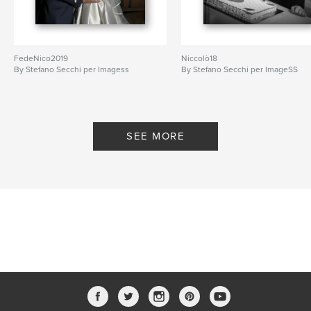
FedeNico2019
Niccolò18
By Stefano Secchi per Imagess
By Stefano Secchi per ImageSS
SEE MORE