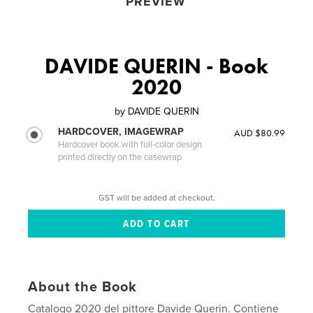
PREVIEW
DAVIDE QUERIN - Book
2020
by
DAVIDE QUERIN
HARDCOVER, IMAGEWRAP
AUD $80.99
Hardcover book with full-color design
printed directly on the casewrap
GST will be added at checkout.
About the Book
Catalogo 2020 del pittore Davide Querin. Contiene