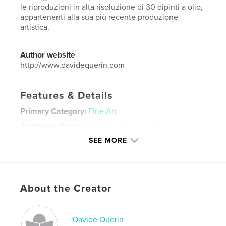
le riproduzioni in alta risoluzione di 30 dipinti a olio,
appartenenti alla sua più recente produzione
artistica.
Author website
http://www.davidequerin.com
Features & Details
Primary Category:
Fine Art
Additional Categories
Catalogues
,
Arts &
Photography Books
SEE MORE
Project Option:
Standard Landscape, 10×8 in, 25×20
cm
# of Pages:
32
Publish Date:
Feb 25, 2020
About the Creator
Language
Italian
Keywords
Davide Querin