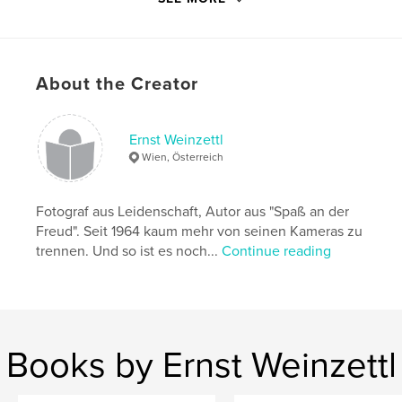
States of America (USA)
Project Option:
Standard Portrait, 8×10 in, 20×25 cm
# of Pages:
254
ISBN
About the Creator
Hardcover, ImageWrap: 9780464630142
Publish Date:
Nov 30, 2019
Ernst Weinzettl
Language
German
Wien, Österreich
Keywords
,
,
,
Las Vegas
Death Valley
Yesemite
Fotograf aus Leidenschaft, Autor aus "Spaß an der
Freud". Seit 1964 kaum mehr von seinen Kameras zu
San Francisco
trennen. Und so ist es noch...
Continue reading
Books by Ernst Weinzettl