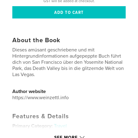
GST will be added at checkout.
About the Book
Dieses amüsant geschriebene und mit
Hintergrundinformationen aufgepeppte Buch führt
dich von San Francisco über den Yosemite National
Park, das Death Valley bis in die glitzernde Welt von
Las Vegas.
Author website
https://www.weinzettl.info
Features & Details
Primary Category:
Travel
Additional Categories
Nature / Wildlife
,
United
SEE MORE