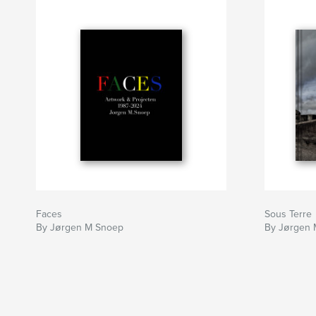
Faces
Sous Terre
By Jørgen M Snoep
By Jørgen 