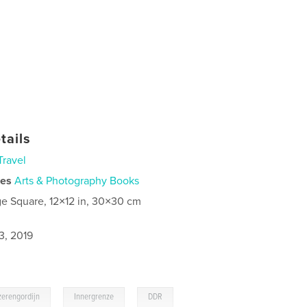
tails
Travel
ies
Arts & Photography Books
ge Square, 12×12 in, 30×30 cm
3, 2019
,
,
zerengordijn
Innergrenze
DDR