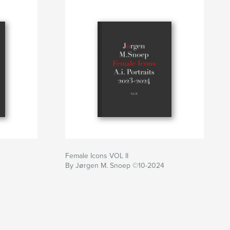
Female Icons VOL II
By Jørgen M. Snoep ©10-2024