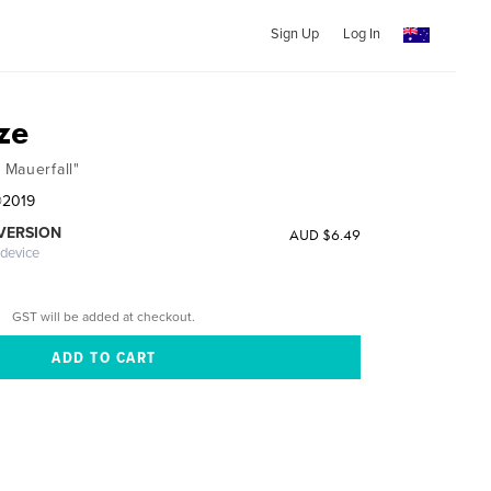
Sign Up
Log In
ze
Mauerfall"
©2019
 VERSION
AUD $6.49
 device
GST will be added at checkout.