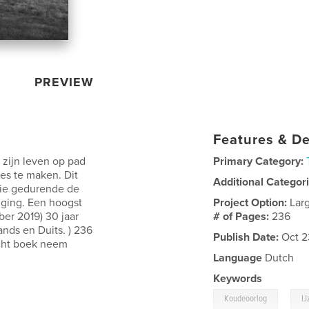
PREVIEW
Features & De
 zijn leven op pad
Primary Category:
es te maken. Dit
Additional Categor
die gedurende de
 ging. Een hoogst
Project Option:
Lar
er 2019) 30 jaar
# of Pages:
236
ands en Duits. ) 236
Publish Date:
Oct 2
echt boek neem
Language
Dutch
Keywords
,
Koudeoorlog
IJ