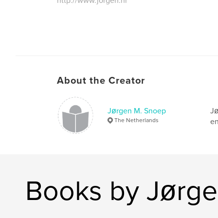
http://www.jorgen.nl
About the Creator
Jørgen M. Snoep
Jø
The Netherlands
en
Books by Jørge