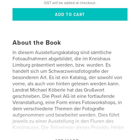
GST will be added at checkout.
About the Book
In diesem Ausstellungskatalog sind sämtliche
Fotoaufnahmen abgebildet, die im Kreishaus
Limburg präsentiert werden, bzw. wurden. Es
handelt sich um Schwarzweissfotografie der
besonderen Art. Es ist ein Katalog, der sowohl von
vorne, als auch von hinten gelesen werden kann.
Landrat Michael Köberle hat das Grußwort
geschrieben. Die Pixel AG ist eine fortlaufende
Veranstaltung, eine Form eines Fotoworkshops, in
dem verschiedene Themen der Fotografie
aufgenommen und bearbeitet werden. Dies führt
jeweils zu einer Ausstellung in den Fluren des
Kreishauses. Die Teilnehmer dieses Projekts: Heike
Laux, Ursula Michel, Lidwina Willert, Markus
Heinritz, Jan Kieserg, Dieter Meuser und Dozent