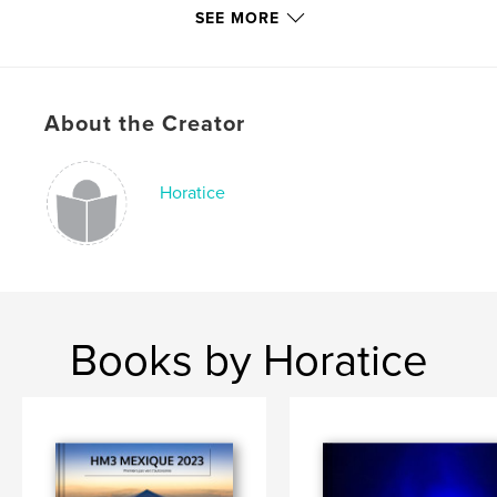
# of Pages:
54
SEE MORE
Publish Date:
Apr 07, 2018
Language
French
Keywords
About the Creator
,
,
,
,
cuisine
recette
fournoratio
famille
maman
Horatice
Books by Horatice