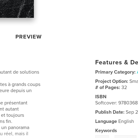
PREVIEW
Features & De
utant de solutions
Primary Category:
Project Option:
Sma
stes à grands coups
# of Pages:
32
ieure depuis un
ISBN
se présentant
Softcover: 978036
nt autant
Publish Date:
Sep 2
et toujours
s fin.
Language
English
le un panorama
Keywords
 réel, mais il