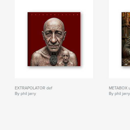
entre elles afin de créer du sens.
Author website
http://www.philjarry.com
EXTRAPOLATOR def
METABOX u
By phil jarry
By phil jarry