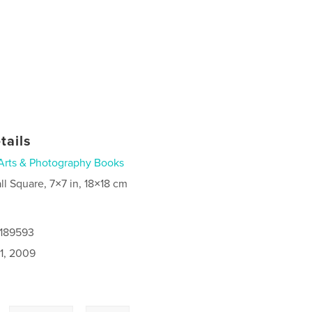
tails
Arts & Photography Books
ll Square, 7×7 in, 18×18 cm
8189593
1, 2009