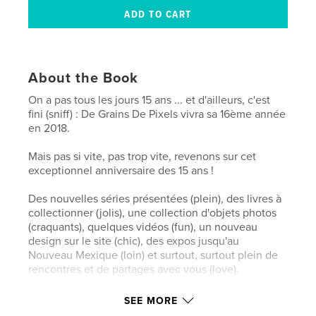
About the Book
On a pas tous les jours 15 ans ... et d'ailleurs, c'est
fini (sniff) : De Grains De Pixels vivra sa 16ème année
en 2018.
Mais pas si vite, pas trop vite, revenons sur cet
exceptionnel anniversaire des 15 ans !
Des nouvelles séries présentées (plein), des livres à
collectionner (jolis), une collection d'objets photos
(craquants), quelques vidéos (fun), un nouveau
design sur le site (chic), des expos jusqu'au
Nouveau Mexique (loin) et surtout, surtout plein de
rencontres et de partages avec vous (love).
Sur 152 pages, « One More Year » vous propose un
SEE MORE
retour en images (30 séries et 670 photos !) et en