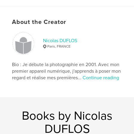
mots (pas trop) sur l’année 2017 « De Grains De
Pixels, l'année des 15 ans.
About the Creator
Merci de votre curiosité,
Merci de vos encouragements,
Nicolas DUFLOS
Author website
Paris, FRANCE
http://www.degrainsdepixels.fr
Bio : Je débute la photographie en 2001. Avec mon
Features & Details
premier appareil numérique, j'apprends à poser mon
regard et réalise mes premières...
Continue reading
Primary Category:
Fine Art Photography
Project Option:
US Letter, 8.5×11 in, 22×28 cm
# of Pages:
152
Publish Date:
Nov 21, 2017
Language
French
Books by Nicolas
Keywords
DUFLOS
,
,
livre photo
photographie d'art
photo