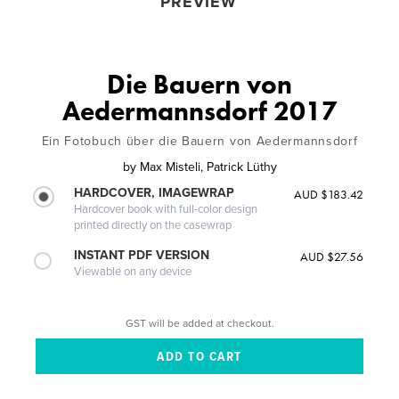
PREVIEW
Die Bauern von
Aedermannsdorf 2017
Ein Fotobuch über die Bauern von Aedermannsdorf
by
Max Misteli, Patrick Lüthy
HARDCOVER, IMAGEWRAP
AUD $183.42
Hardcover book with full-color design
printed directly on the casewrap
INSTANT PDF VERSION
AUD $27.56
Viewable on any device
GST will be added at checkout.