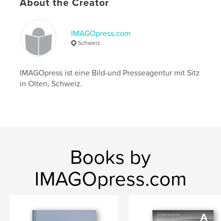
Publish Date:
Sep 14, 2017
About the Creator
Language
German
Keywords
IMAGOpress.com
Schweiz
,
,
,
aedermannsdorf
thal
2017
schweiz
IMAGOpress ist eine Bild-und Presseagentur mit Sitz
in Olten, Schweiz.
Books by
IMAGOpress.com