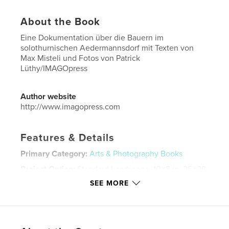
About the Book
Eine Dokumentation über die Bauern im
solothurnischen Aedermannsdorf mit Texten von
Max Misteli und Fotos von Patrick
Lüthy/IMAGOpress
Author website
http://www.imagopress.com
Features & Details
Primary Category:
Arts & Photography Books
Project Option:
Standard Landscape, 10×8 in, 25×20
cm
SEE MORE
# of Pages:
300
ISBN
Hardcover, ImageWrap: 9781389634352