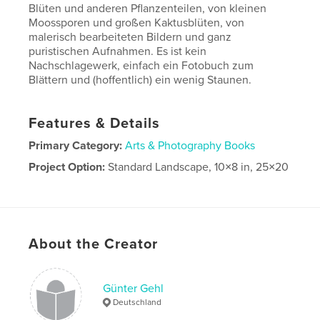
Blüten und anderen Pflanzenteilen, von kleinen
Moossporen und großen Kaktusblüten, von
malerisch bearbeiteten Bildern und ganz
puristischen Aufnahmen. Es ist kein
Nachschlagewerk, einfach ein Fotobuch zum
Blättern und (hoffentlich) ein wenig Staunen.
Features & Details
Primary Category:
Arts & Photography Books
Project Option:
Standard Landscape, 10×8 in, 25×20
cm
# of Pages:
72
Publish Date:
Jan 21, 2017
Language
German
About the Creator
Günter Gehl
Deutschland