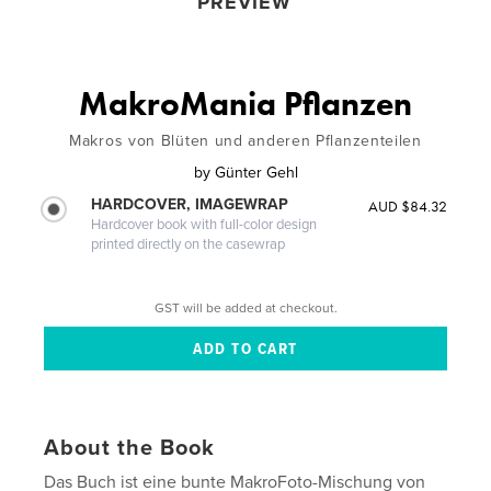
PREVIEW
MakroMania Pflanzen
Makros von Blüten und anderen Pflanzenteilen
by
Günter Gehl
HARDCOVER, IMAGEWRAP
AUD $84.32
Hardcover book with full-color design
printed directly on the casewrap
GST will be added at checkout.
About the Book
Das Buch ist eine bunte MakroFoto-Mischung von