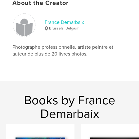
About the Creator
Primary Category:
Arts & Photography Books
Project Option:
Standard Landscape, 10×8 in, 25×20
cm
France Demarbaix
# of Pages:
164
Brussels, Belgium
Publish Date:
Nov 29, 2016
Language
French
Photographe professionnelle, artiste peintre et
auteur de plus de 20 livres photos.
Keywords
,
,
,
,
Venise
Venezia
carnaval
2016
costumes
Books by France
Demarbaix