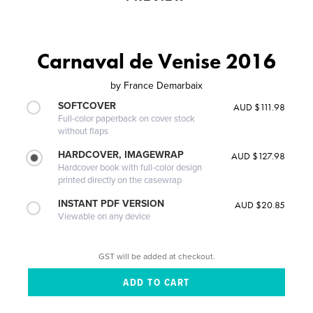
Carnaval de Venise 2016
by
France Demarbaix
SOFTCOVER
AUD $111.98
Full-color paperback on cover stock
without flaps
HARDCOVER, IMAGEWRAP
AUD $127.98
Hardcover book with full-color design
printed directly on the casewrap
INSTANT PDF VERSION
AUD $20.85
Viewable on any device
GST will be added at checkout.