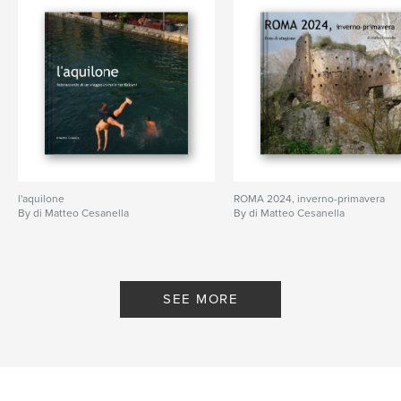
l'aquilone
ROMA 2024, inverno-primavera
By di Matteo Cesanella
By di Matteo Cesanella
SEE MORE