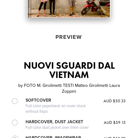
PREVIEW
NUOVI SGUARDI DAL
VIETNAM
by
FOTO M. Girolimetti TESTI Matteo Girolimetti Laura
Zoppini
SOFTCOVER
AUD $50.33
Full-color paperback on cover stock
without flaps
HARDCOVER, DUST JACKET
AUD $59.15
Full-color dust jacket over linen cover
HARDCOVER, IMAGEWRAP