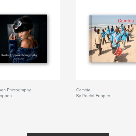
pen Photography
Gambia
Foppen
By Roelof Foppen