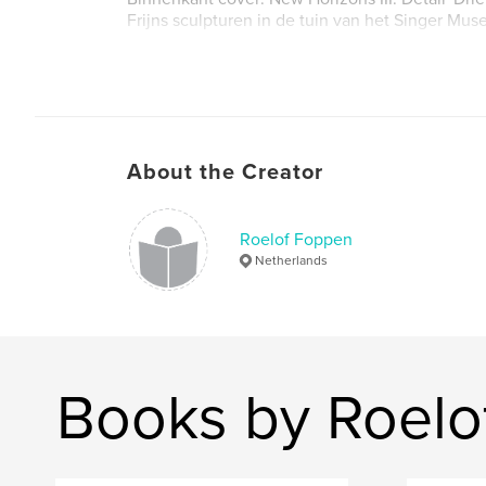
Frijns sculpturen in de tuin van het Singer Mus
Author website
http://www.neopuls.nl
About the Creator
Roelof Foppen
Netherlands
Books by Roelo