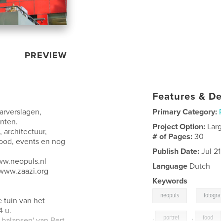
PREVIEW
Features & De
arverslagen,
Primary Category:
nten.
Project Option:
Lar
 architectuur,
# of Pages:
30
, food, events en nog
Publish Date:
Jul 21
ww.neopuls.nl
Language
Dutch
 www.zaazi.org
Keywords
,
neopuls
fotogra
e tuin van het
4 u.
,
portret
,
food
 balansen' van Bert