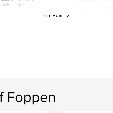
eum in Laren.
travel
,
architectu
SEE MORE
f Foppen