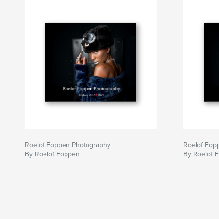
Roelof Foppen Photography
Roelof Fop
By Roelof Foppen
By Roelof 