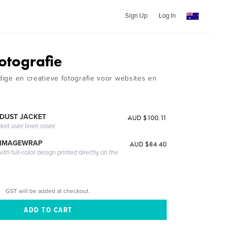
Sign Up
Log In
otografie
jdige en creatieve fotografie voor websites en
DUST JACKET
AUD $100.11
cket over linen cover
 IMAGEWRAP
AUD $84.40
th full-color design printed directly on the
GST will be added at checkout.