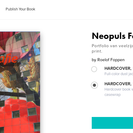
Publish Your Book
Neopuls F
Portfolio van veelzi
print.
by
Roelof Foppen
HARDCOVER, 
Full-color dust ja
HARDCOVER,
Hardcover book wi
casewrap