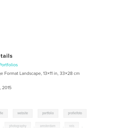
tails
Portfolios
ge Format Landscape, 13×11 in, 33×28 cm
, 2015
,
,
,
fie
website
portfolio
profielfoto
,
photography
,
amsterdam
,
reis
,