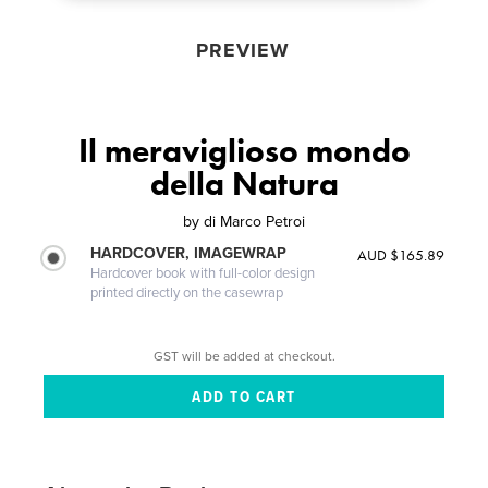
PREVIEW
Il meraviglioso mondo
della Natura
by
di Marco Petroi
HARDCOVER, IMAGEWRAP
AUD $165.89
Hardcover book with full-color design
printed directly on the casewrap
GST will be added at checkout.