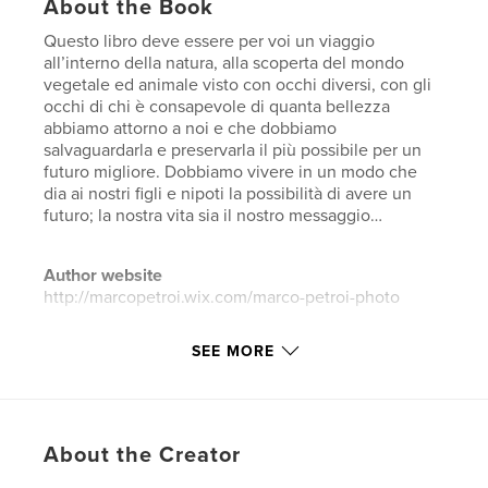
About the Book
Questo libro deve essere per voi un viaggio
all’interno della natura, alla scoperta del mondo
vegetale ed animale visto con occhi diversi, con gli
occhi di chi è consapevole di quanta bellezza
abbiamo attorno a noi e che dobbiamo
salvaguardarla e preservarla il più possibile per un
futuro migliore. Dobbiamo vivere in un modo che
dia ai nostri figli e nipoti la possibilità di avere un
futuro; la nostra vita sia il nostro messaggio…
Author website
http://marcopetroi.wix.com/marco-petroi-photo
SEE MORE
Features & Details
Primary Category:
Fine Art Photography
Additional Categories
Nature / Wildlife
,
Arts &
Photography Books
About the Creator
Project Option:
Large Square, 12×12 in, 30×30 cm