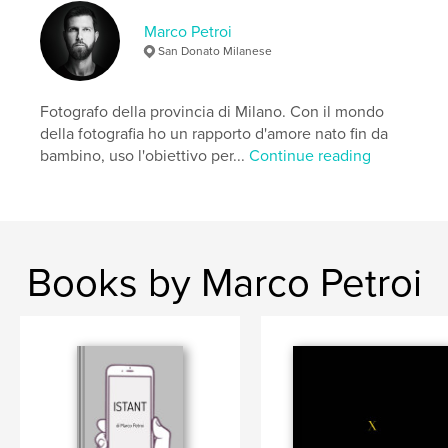
# of Pages:
88
Marco Petroi
ISBN
San Donato Milanese
Hardcover, Dust Jacket: 9798210548283
Publish Date:
Jun 13, 2015
Fotografo della provincia di Milano. Con il mondo
Language
Italian
della fotografia ho un rapporto d'amore nato fin da
bambino, uso l'obiettivo per...
Continue reading
Keywords
,
,
,
,
flower
animal
insect
macro
nature
Books by Marco Petroi