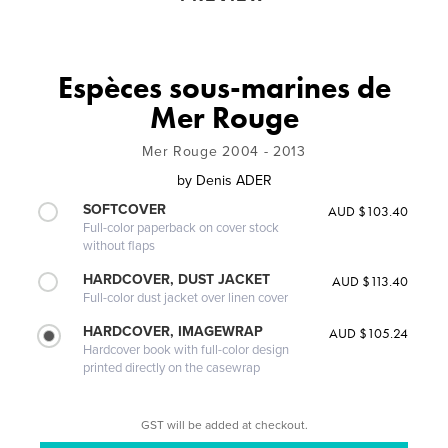
Espèces sous-marines de
Mer Rouge
Mer Rouge 2004 - 2013
by
Denis ADER
SOFTCOVER
AUD $103.40
Full-color paperback on cover stock
without flaps
HARDCOVER, DUST JACKET
AUD $113.40
Full-color dust jacket over linen cover
HARDCOVER, IMAGEWRAP
AUD $105.24
Hardcover book with full-color design
printed directly on the casewrap
GST will be added at checkout.