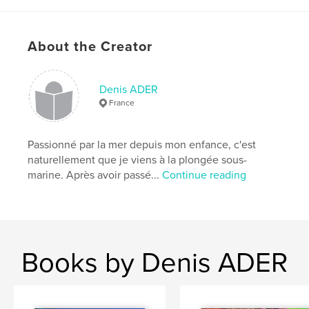
Additional Categories
Nature / Wildlife
Project Option:
Standard Landscape, 10×8 in, 25×20
cm
About the Creator
# of Pages:
124
Publish Date:
Jan 31, 2014
Denis ADER
Language
French
France
Keywords
,
,
,
,
Plongée
RedSea
Diving
Mer
Passionné par la mer depuis mon enfance, c'est
naturellement que je viens à la plongée sous-
Rouge
marine. Après avoir passé...
Continue reading
Books by Denis ADER