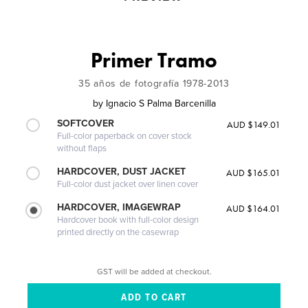
Primer Tramo
35 años de fotografía 1978-2013
by
Ignacio S Palma Barcenilla
SOFTCOVER
AUD $149.01
Full-color paperback on cover stock
without flaps
HARDCOVER, DUST JACKET
AUD $165.01
Full-color dust jacket over linen cover
HARDCOVER, IMAGEWRAP
AUD $164.01
Hardcover book with full-color design
printed directly on the casewrap
GST will be added at checkout.