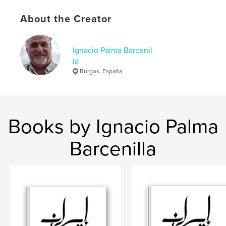
,
,
fotografía artística
blanco y negro
About the Creator
obra completa
,
distinta temática
,
color
Ignacio Palma Barcenil
la
Burgos, España
Books by Ignacio Palma
Barcenilla