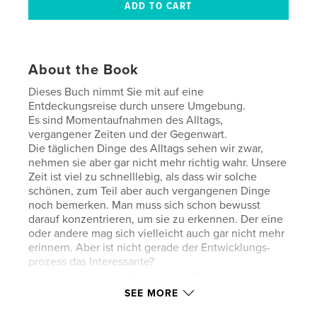
About the Book
Dieses Buch nimmt Sie mit auf eine
Entdeckungsreise durch unsere Umgebung.
Es sind Momentaufnahmen des Alltags,
vergangener Zeiten und der Gegenwart.
Die täglichen Dinge des Alltags sehen wir zwar,
nehmen sie aber gar nicht mehr richtig wahr. Unsere
Zeit ist viel zu schnelllebig, als dass wir solche
schönen, zum Teil aber auch vergangenen Dinge
noch bemerken. Man muss sich schon bewusst
darauf konzentrieren, um sie zu erkennen. Der eine
oder andere mag sich vielleicht auch gar nicht mehr
erinnern. Aber ist nicht gerade der Entwicklungs-
prozess das Interessante?
Ich habe versucht alltägliches im Detail und
teilweise als Gegensatz oder Gemeinsamkeit
SEE MORE
darzustellen. Dabei habe ich die Schwarz-Weiß-