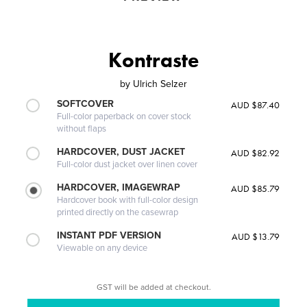
Kontraste
by
Ulrich Selzer
SOFTCOVER
AUD $87.40
Full-color paperback on cover stock
without flaps
HARDCOVER, DUST JACKET
AUD $82.92
Full-color dust jacket over linen cover
HARDCOVER, IMAGEWRAP
AUD $85.79
Hardcover book with full-color design
printed directly on the casewrap
INSTANT PDF VERSION
AUD $13.79
Viewable on any device
GST will be added at checkout.