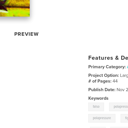
PREVIEW
Features & De
Primary Category:
Project Option:
Lar
# of Pages:
44
Publish Date:
Nov 2
Keywords
,
falso
polapress
,
polapressure
fi