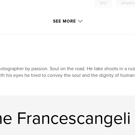
,
false
,
polapres
"Sogno
,
di
SEE MORE
realta'.
,
Verovero
espressione
,
del
La
,
tecnica
rappresentare
,
l
otographer by passion. Soul on the road. He take shoots in a rush
th his eyes he tried to convey the soul and the dignity of human
interventi
,
che
traducono
,
spos
le
,
relazioni.
e Francescangeli
giorni
,
di
,
faticacontraddistinta