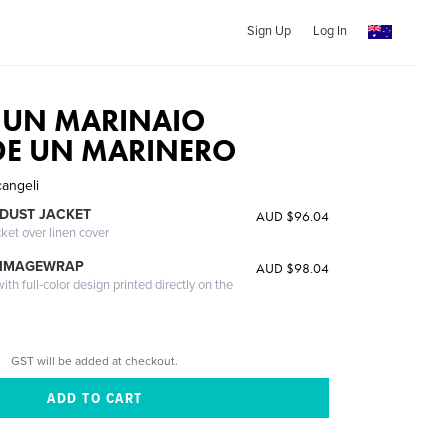
Sign Up
Log In
 UN MARINAIO
DE UN MARINERO
angeli
DUST JACKET
AUD $96.04
cket over linen cover
 IMAGEWRAP
AUD $98.04
th full-color design printed directly on the
GST will be added at checkout.