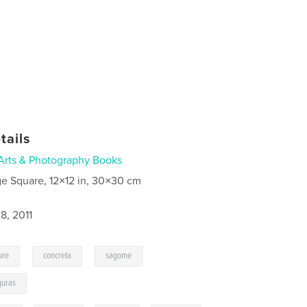
tails
Arts & Photography Books
ge Square, 12×12 in, 30×30 cm
8, 2011
,
,
,
ure
concreta
sagome
guras