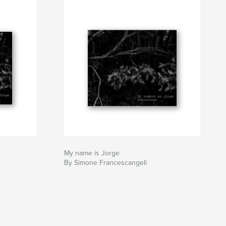
,
e
,
consumatidefinita
,
da
,
,
e
,
simbolici
,
è
,
quanto
,
opposto
,
ad
,
una
,
realta'
,
di
,
formesospese
,
in
,
un
,
,
atmosfera.
,
Un
,
sogno.
,
Un
,
,
da
,
nodi
,
e
,
reti.
,
come
,
al
,
contrarioriflessa
,
quasi
presenze
,
umane.
,
El
,
sueño
,
My name is Jorge
marinero...
,
Reflexiones
,
de
,
la
,
By Simone Francescangeli
eroplausible.
,
La
,
fotografía
,
,
expresión
,
de
,
su
,
visión
,
La
,
técnica
,
llamada
,
se
,