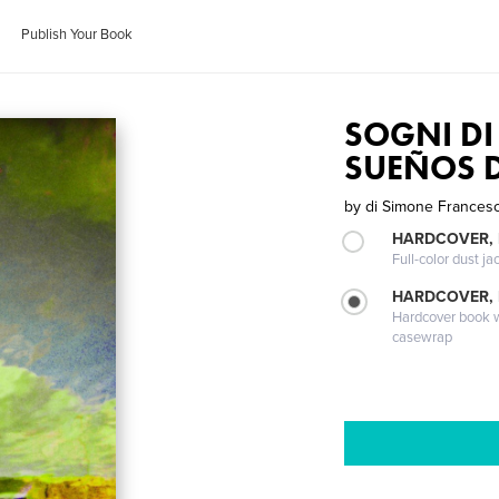
Publish Your Book
SOGNI DI
SUEÑOS 
by
di Simone Francesc
HARDCOVER, 
Full-color dust ja
HARDCOVER,
Hardcover book wi
casewrap