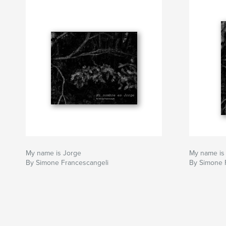
My name is Jorge
My name is
By Simone Francescangeli
By Simone 