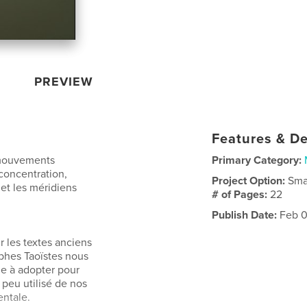
PREVIEW
Features & De
 mouvements
Primary Category:
concentration,
Project Option:
Sma
 et les méridiens
# of Pages:
22
Publish Date:
Feb 0
 les textes anciens
sophes Taoïstes nous
de à adopter pour
 peu utilisé de nos
entale.