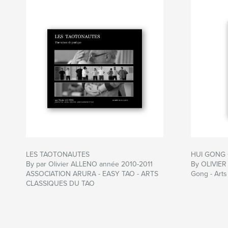
LES TAOTONAUTES
HUI GONG 
By par Olivier ALLENO année 2010-2011
By OLIVIER
ASSOCIATION ARURA - EASY TAO - ARTS
Gong - Arts
CLASSIQUES DU TAO