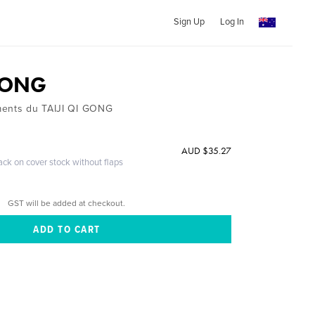
Sign Up
Log In
 GONG
ments du TAIJI QI GONG
O
AUD $35.27
ack on cover stock without flaps
GST will be added at checkout.