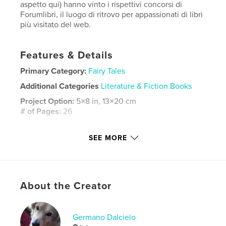
aspetto qui) hanno vinto i rispettivi concorsi di
Forumlibri, il luogo di ritrovo per appassionati di libri
più visitato del web.
Features & Details
Primary Category:
Fairy Tales
Additional Categories
Literature & Fiction Books
Project Option:
5×8 in, 13×20 cm
# of Pages:
26
ISBN
Softcover: 9798240463273
SEE MORE
Publish Date:
Jun 17, 2026
Language
Italian
Keywords
About the Creator
,
,
flash fiction
storie brevi
racconti brevi
Germano Dalcielo