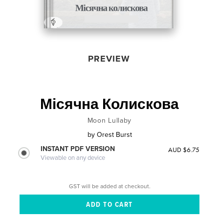
PREVIEW
Місячна Колискова
Moon Lullaby
by
Orest Burst
INSTANT PDF VERSION
AUD $6.75
Viewable on any device
GST will be added at checkout.