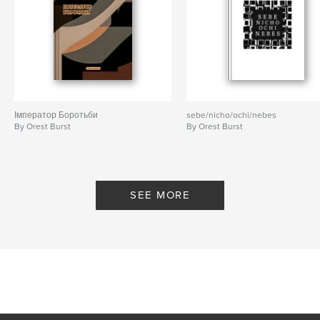
Імператор Боротьби
sebe/nicho/ochi/nebes
By Orest Burst
By Orest Burst
SEE MORE