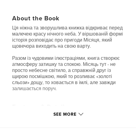
About the Book
Ця ніжна та зворушлива книжка відкриває перед
малечею красу нічного неба. У віршованій формі
історія розповідає про пригоди Місяця, який
щовечора виходить на свою варту.
Разом із чудовими ілюстраціями, книга створює
атмосферу затишку та спокою. Місяць тут - не
просто небесне світило, а справжній друг із
щирою посмішкою, який то розливає «золоті
сльози» дощу, то ховається в імлі, але завжди
залишається поруч.
Features & Details
SEE MORE
Primary Category:
Poetry
Project Option:
6×9 in, 15×23 cm
# of Pages:
24