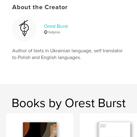
Publish Date:
Dec 01, 2025
About the Creator
Language
Undetermined
Keywords
Orest Burst
,
,
,
lullaby
children book
poetry
Ukrainian
Gdynia
Author of texts in Ukrainian language, self translator
to Polish and English languages.
Books by Orest Burst