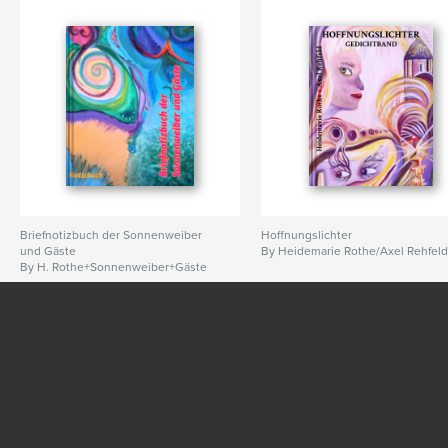
Keywords
,
,
Kunst und Kultur
athero
unique artwork
Briefnotizbuch der Sonnenweiber
Hoffnungslichter
und Gäste
By Heidemarie Rothe/Axel Rehfel
By H. Rothe+Sonnenweiber+Gäste
SEE MORE