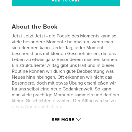
About the Book
Jetzt Jetzt Jetzt - die Poesie des Moments kann so
viele besondere Momente beinhalten, wenn man
sie erkennen kann. Jeder Tag, jeder Moment
beschenkt uns mit kleinen Geschehnissen, die das
Leben zu etwas ganz Besonderem machen können.
Ein strukturierter Alltag gibt uns Halt und in dieser
Routine können wir durch gute Beobachtung was
Neues hineinbringen. Oft erkennen wir nicht das
Besondere, doch mit etwas Übung erschließen wir
für uns selbst eine neue Gedankenwelt. So kann
man viele prächtige Momente sammeln und darüber
kleine Geschichten erzählen. Der Alltag wird so zu
etwas Abenteuerlichem.
Das Stilleben als Kunstform strahlt viel Ruhe aus,
deshalb finde ich es in unserer hektischen Zeit sehr
SEE MORE
interessant. Bei der Benutzung dieser Kunstform
gibt man sich selbst und dem Betrachter viel Zeit,