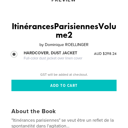
ItinérancesParisiennesVolu
me2
by
Dominique ROELLINGER
HARDCOVER, DUST JACKET
AUD $298.24
Full-color dust jacket over linen cover
GST will be added at checkout.
About the Book
"Itinérances parisiennes" se veut être un reflet de la
spontanéité dans l'agitation…