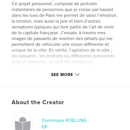
Ce projet personnel, composé de portraits
instantanés de personnes que je croise par hasard
dans les rues de Paris me permet de saisir l’émotion,
la tension, mais aussi la joie et bien d’autres
sensations typiques qui font partie de l’art de vivre
de la capitale française. J’essaie, à travers mes
images de passants de montrer des détails qui me
permettent de véhiculer une vision différente et
unique de la ville. En vérité, l’agitation de la ville ;
les passants ; les endroits où différentes personnes
vont et viennent : ce sont les choses qui
m'inspirent.
SEE MORE
Features & Details
Primary Category:
Street Photography
About the Creator
Additional Categories
Fine Art Photography
Project Option:
Large Format Landscape, 13×11 in,
33×28 cm
Dominique ROELLING
# of Pages:
240
ER