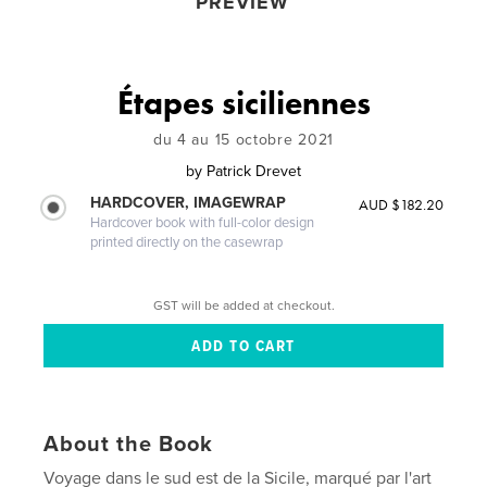
PREVIEW
Étapes siciliennes
du 4 au 15 octobre 2021
by
Patrick Drevet
HARDCOVER, IMAGEWRAP
AUD $182.20
Hardcover book with full-color design
printed directly on the casewrap
GST will be added at checkout.
About the Book
Voyage dans le sud est de la Sicile, marqué par l'art