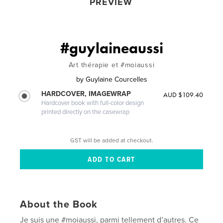
PREVIEW
#guylaineaussi
Art thérapie et #moiaussi
by
Guylaine Courcelles
HARDCOVER, IMAGEWRAP
AUD $109.40
Hardcover book with full-color design
printed directly on the casewrap
GST will be added at checkout.
About the Book
Je suis une #moiaussi, parmi tellement d’autres. Ce