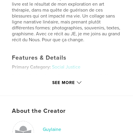
livre est le résultat de mon exploration en art
thérapie, dans ma quête de guérison de ces
blessures qui ont impacté ma vie. Un collage sans
ligne narrative linéaire, mais prenant plutôt
différentes formes: photographies, souvenirs, textes,
graphisme. Avec ce récit au JE, je me joins au grand
récit du Nous. Pour que ça change.
Features & Details
Primary Category:
Social Justice
Project Option:
Large Format Landscape, 13×11 in,
33×28 cm
SEE MORE
# of Pages:
48
ISBN
Hardcover, ImageWrap: 9781006308109
About the Creator
Publish Date:
Nov 07, 2021
Language
French
Keywords
Guylaine