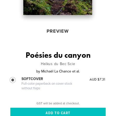
PREVIEW
Poésies du canyon
Haïkus du Bec Scie
by
Michaël La Chance et al.
SOFTCOVER
AUD $7.31
Full-color paperback on cover stock
without flaps
GST will be added at checkout.