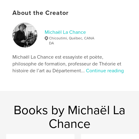
Keywords
About the Creator
,
,
,
Rivière-à-Mars
Bec Scie
photographie
haïku
Michaël La Chance
Chicoutimi, Québec, CANA
DA
Michaël La Chance est essayiste et poète,
philosophe de formation, professeur de Théorie et
histoire de l’art au Département...
Continue reading
Books by Michaël La
Chance