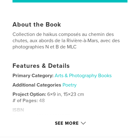
About the Book
Collection de haikus composés au chemin des
chutes, aux abords de la Rivière-à-Mars, avec des
photographies N et B de MLC
Features & Details
Primary Category:
Arts & Photography Books
Additional Categories
Poetry
Project Option:
6×9 in, 15×23 cm
# of Pages:
48
ISBN
Softcover: 9781006319587
SEE MORE
Publish Date:
Nov 05, 2021
Language
French