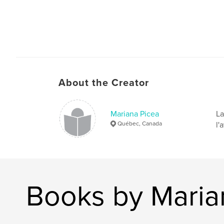
About the Creator
Mariana Picea
La
Québec, Canada
l'
Books by Maria