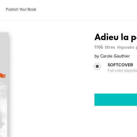
Publish Your Book
Adieu la 
1166 titres imposés 
by
Carole Gauthier
SOFTCOVER
Full-color paperb