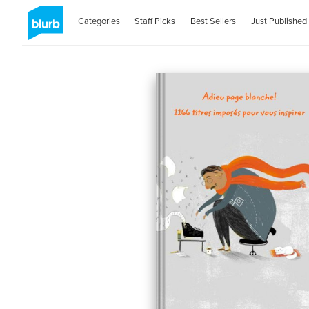
Categories
Staff Picks
Best Sellers
Just Published