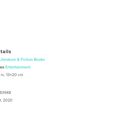
tails
Literature & Fiction Books
ies
Entertainment
 in, 13×20 cm
683948
9, 2020