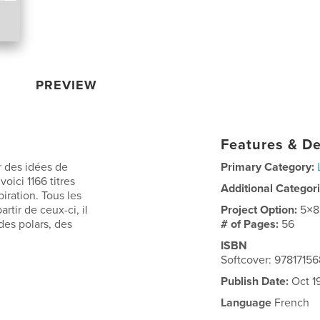
PREVIEW
Features & De
r des idées de
Primary Category:
oici 1166 titres
Additional Categor
iration. Tous les
rtir de ceux-ci, il
Project Option:
5×8
des polars, des
# of Pages:
56
ISBN
Softcover: 9781715
Publish Date:
Oct 1
Language
French