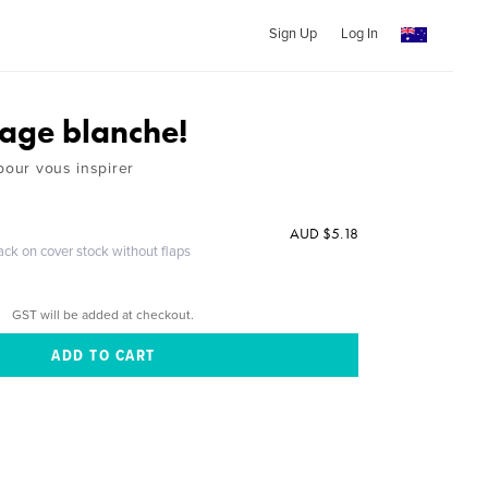
Sign Up
Log In
page blanche!
pour vous inspirer
AUD $5.18
ack on cover stock without flaps
GST will be added at checkout.