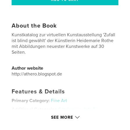
About the Book
Kunstkatalog zur virtuellen Kunstausstellung 'Zufall
ist blind gewählt' der Künstlerin Heidemarie Rothe
mit Abbildungen neuester Kunstwerke auf 30
Seiten.
Author website
http://athero.blogspot.de
Features & Details
Primary Category:
Fine Art
Additional Categories
Catalogues
,
Arts &
Photography Books
SEE MORE
Project Option:
US Letter, 8.5×11 in, 22×28 cm
# of Pages:
32