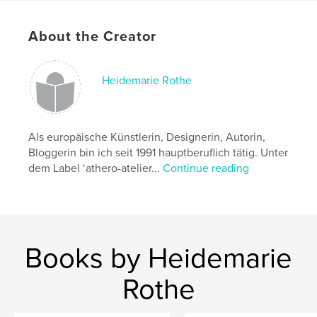
Publish Date:
Aug 02, 2020
About the Creator
Language
German
Keywords
Heidemarie Rothe
,
,
Zufall
Kunst
Kultur
Als europäische Künstlerin, Designerin, Autorin,
Bloggerin bin ich seit 1991 hauptberuflich tätig. Unter
dem Label ‘athero-atelier...
Continue reading
Books by Heidemarie
Rothe