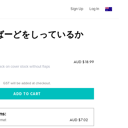
Sign Up
Log In
ばーどをしっているか
AUD $18.99
ack on cover stock without flaps
GST will be added at checkout.
ons
AUD $7.02
rmat