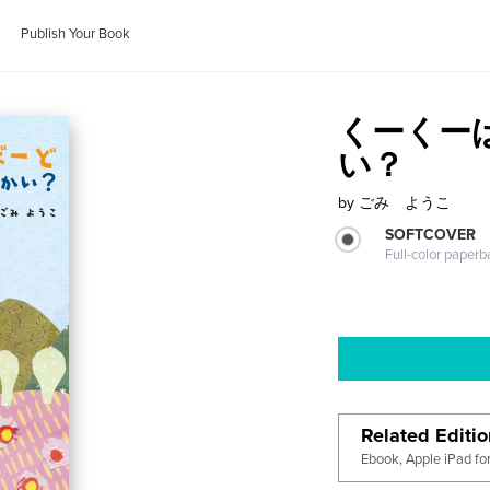
Publish Your Book
くーくー
い？
by
ごみ ようこ
SOFTCOVER
Full-color paperb
Related Editi
Ebook, Apple iPad fo