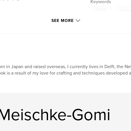
Keywords
,
日本語
Hiraga
？
SEE MORE
Japanese
rn in Japan and raised overseas, I currently lives in Delft, the
ok is a result of my love for crafting and techniques developed a
 Meischke-Gomi