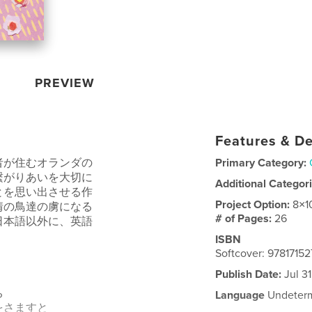
PREVIEW
Features & De
者が住むオランダの
Primary Category:
繋がりあいを大切に
Additional Categor
とを思い出させる作
Project Option:
8×1
情の鳥達の虜になる
# of Pages:
26
日本語以外に、英語
ISBN
Softcover: 9781715
Publish Date:
Jul 3
ち
Language
Undeter
をさますと