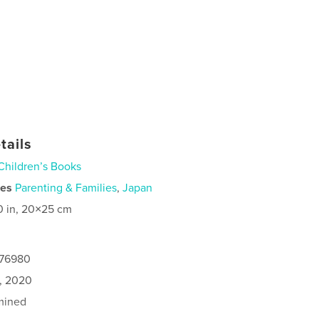
tails
Children’s Books
ies
Parenting & Families
,
Japan
0 in, 20×25 cm
276980
1, 2020
mined