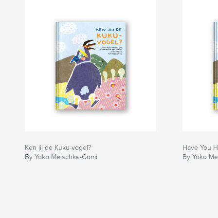
Ken jij de Kuku-vogel?
Have You He
By Yoko Meischke-Gomi
By Yoko Me