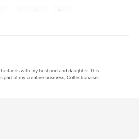
,
,
,
na
Children's Book
Birds
 Netherlands with my husband and daughter. This
s part of my creative business, Collectionaise.