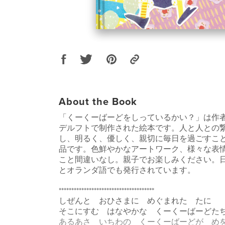
About the Book
「くーくーばーどをしっているかい？」は作
デルフトで制作された絵本です。人と人との
し、明るく、優しく、親切に毎日を過ごすこ
品です。色鮮やかなアートワーク、様々な表
こと間違いなし。親子でお楽しみください。
とオランダ語でも発行されています。
**************************************
しぜんと おひさまに めぐまれた たに
そこにすむ はなやかな くーくーばーどた
あるあさ いちわの くーくーばーどが め