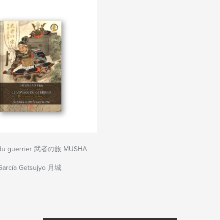
 du guerrier 武者の旅 MUSHA
 García Getsujyo 月城