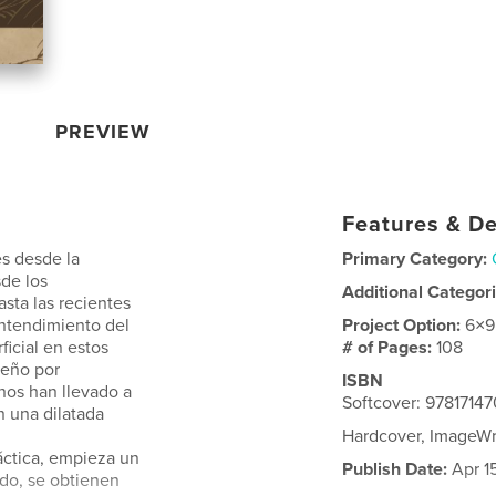
PREVIEW
Features & De
es desde la
Primary Category:
de los
Additional Categor
sta las recientes
ntendimiento del
Project Option:
6×9
icial en estos
# of Pages:
108
peño por
ISBN
nos han llevado a
Softcover: 97817147
n una dilatada
Hardcover, ImageWr
áctica, empieza un
Publish Date:
Apr 1
rido, se obtienen