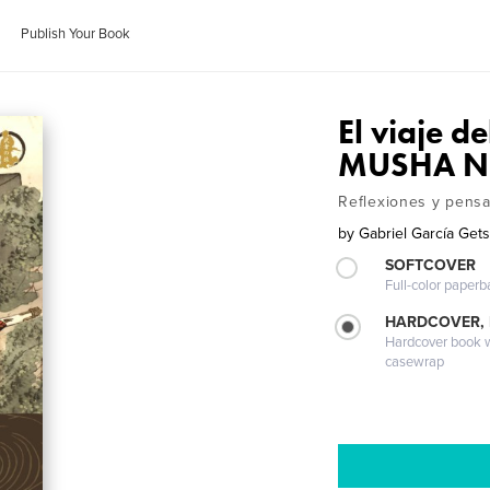
Publish Your Book
El viaje
MUSHA N
Reflexiones y pen
by
Gabriel García Ge
SOFTCOVER
Full-color paperb
HARDCOVER,
Hardcover book wi
casewrap