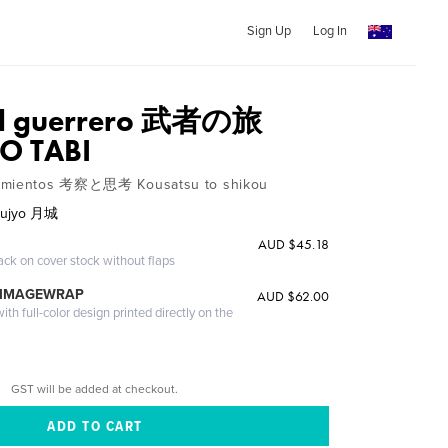
Sign Up
Log In
 del guerrero 武者の旅
O TABI
samientos 考察と思考 Kousatsu to shikou
tsujyo 月城
AUD $45.18
ack on cover stock without flaps
 IMAGEWRAP
AUD $62.00
th full-color design printed directly on the
GST will be added at checkout.