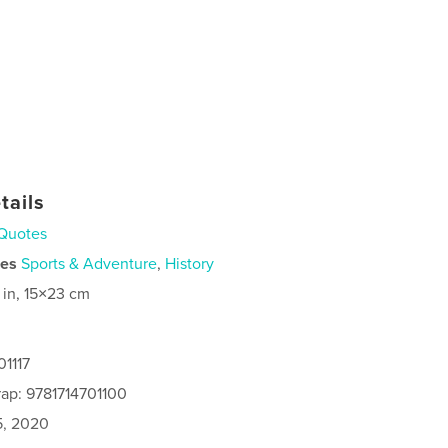
tails
Quotes
ies
Sports & Adventure
,
History
 in, 15×23 cm
01117
ap: 9781714701100
5, 2020