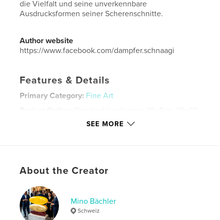
die Vielfalt und seine unverkennbare
Ausdrucksformen seiner Scherenschnitte.
Author website
https://www.facebook.com/dampfer.schnaagi
Features & Details
Primary Category:
Fine Art
Project Option:
Standard Landscape, 10×8 in, 25×20
cm
SEE MORE
# of Pages:
20
ISBN
Hardcover, Dust Jacket: 9781714674206
Publish Date:
Apr 11, 2020
About the Creator
Language
German
Keywords
Mino Bächler
Schweiz
,
,
,
,
Bächler
Stefan
MINO
Galerie