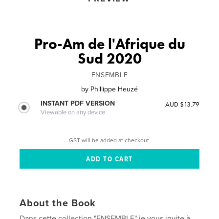
Pro-Am de l'Afrique du
Sud 2020
ENSEMBLE
by
Phillippe Heuzé
INSTANT PDF VERSION
AUD $13.79
Viewable on any device
GST will be added at checkout.
About the Book
Dans cette collection "ENSEMBLE" je vous invite à