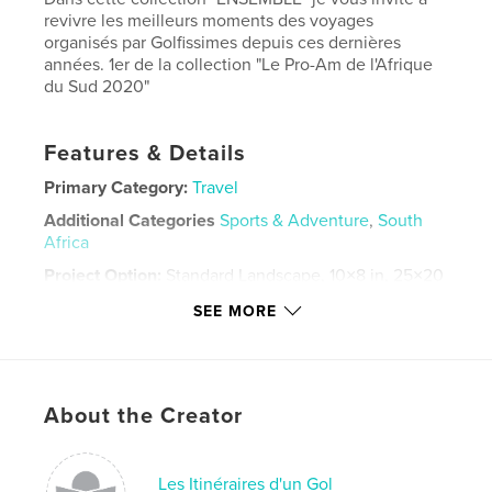
revivre les meilleurs moments des voyages
organisés par Golfissimes depuis ces dernières
années. 1er de la collection "Le Pro-Am de l'Afrique
du Sud 2020"
Features & Details
Primary Category:
Travel
Additional Categories
Sports & Adventure
,
South
Africa
Project Option:
Standard Landscape, 10×8 in, 25×20
cm
SEE MORE
# of Pages:
60
ISBN
Softcover: 9781714581412
Publish Date:
Mar 21, 2020
About the Creator
Language
French
Keywords
Les Itinéraires d'un Gol