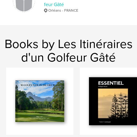
,
,
,
tourisme
pram
afrique-du-sud
golf
feur Gâté
Orléans - FRANCE
Books by Les Itinéraires
d'un Golfeur Gâté