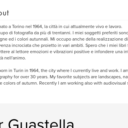
out
ato a Torino nel 1964, la città in cui attualmente vivo e lavoro.
upo di fotografia da più di trentanni. I miei soggetti preferiti sono
ne ed i colori autunnali. Mi occupo anche della realizzazione di
venza incrociata che proietto in vari ambiti. Spero che i miei libri
ttere al lettore emozioni e vibrazioni positive e infondere una i
tà nell'animo.
born in Turin in 1964, the city where I currently live and work. I a
raphy for over 30 years. My favorite subjects are landscapes, n
e colors of autumn. Recently I am working also with audiovisual
 Guastella