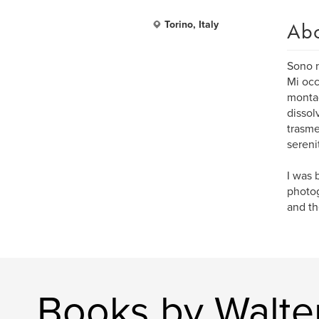
Ab
Torino, Italy
Sono n
Mi occ
montag
dissol
trasme
sereni
I was 
photog
and th
Books by Walter