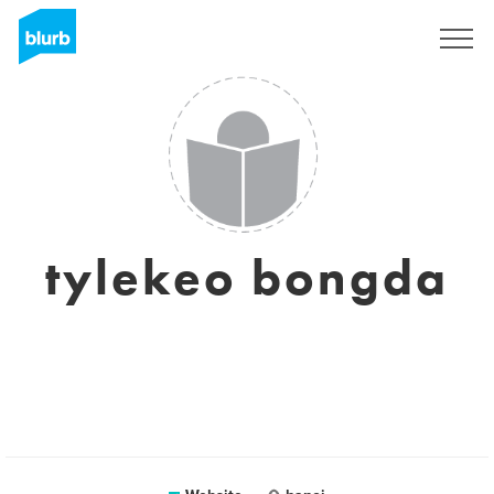
Sign Up
tylekeo bongda