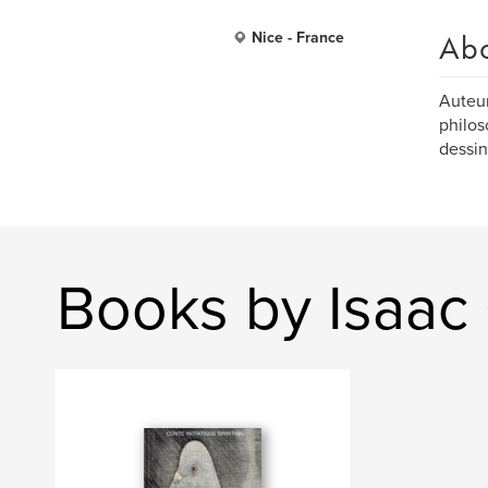
Ab
Nice - France
Auteur
philos
dessin
Books by Isaa