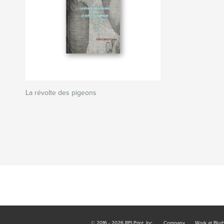
La révolte des pigeons
© 2016 - 2026 RPI Print, Inc.
Company
Work at Blur