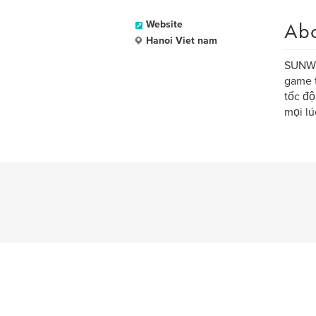
Ab
Website
Hanoi Viet nam
SUNWIN
game t
tốc độ
mọi lú