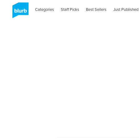
Categories
Staff Picks
Best Sellers
Just Published