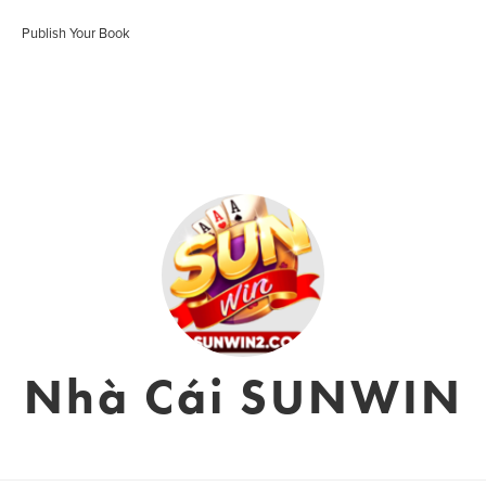
Publish Your Book
Nhà Cái SUNWIN