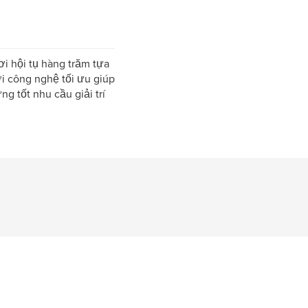
ơi hội tụ hàng trăm tựa
ới công nghệ tối ưu giúp
g tốt nhu cầu giải trí