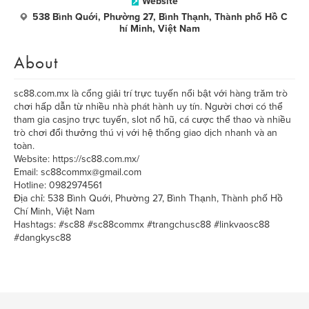
Website
538 Bình Quới, Phường 27, Bình Thạnh, Thành phố Hồ C
hí Minh, Việt Nam
About
sc88.com.mx là cổng giải trí trực tuyến nổi bật với hàng trăm trò
chơi hấp dẫn từ nhiều nhà phát hành uy tín. Người chơi có thể
tham gia casjno trực tuyến, slot nổ hũ, cá cược thể thao và nhiều
trò chơi đổi thưởng thú vị với hệ thống giao dịch nhanh và an
toàn.
Website: https://sc88.com.mx/
Email: sc88commx@gmail.com
Hotline: 0982974561
Địa chỉ: 538 Bình Quới, Phường 27, Bình Thạnh, Thành phố Hồ
Chí Minh, Việt Nam
Hashtags: #sc88 #sc88commx #trangchusc88 #linkvaosc88
#dangkysc88