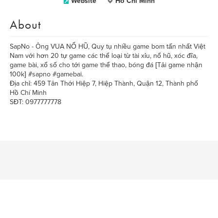
Website
Hồ Chí Minh
About
SapNo - Ông VUA NỔ HŨ, Quy tụ nhiều game bom tấn nhất Việt
Nam với hơn 20 tự game các thể loại từ tài xỉu, nổ hũ, xóc đĩa,
game bài, xổ số cho tới game thể thao, bóng đá [Tải game nhận
100k] #sapno #gamebai.
Địa chỉ: 459 Tân Thới Hiệp 7, Hiệp Thành, Quận 12, Thành phố
Hồ Chí Minh
SĐT: 0977777778