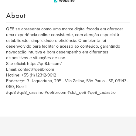
Website
About
QE8 se apresenta como uma marca digital focada em oferecer
uma experiência online consistente, com atenção especial à
estabilidade, simplicidade e eficiência. O ambiente foi
desenvolvido para facilitar o acesso ao conteúdo, garantindo
navegação intuitiva e bom desempenho em diferentes
dispositivos e situações de uso.
Site oficial: https://qe8.br.com/
Email: contact@qe8brcom
Hotline: +55 (11) 12312-9612
Endereço: R. Jaguariuna, 295 - Vila Zelina, São Paulo - SP, 03143-
060, Brazil
#qe8 #qe8_cassino #qe8brcom #slot_qe8 #qe8_cadastro