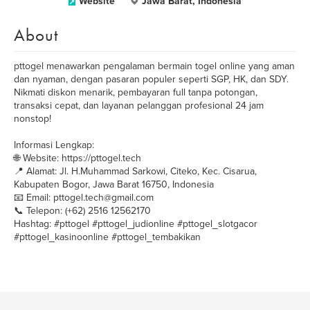
Website
Jawa Barat, Indonesia
About
pttogel menawarkan pengalaman bermain togel online yang aman
dan nyaman, dengan pasaran populer seperti SGP, HK, dan SDY.
Nikmati diskon menarik, pembayaran full tanpa potongan,
transaksi cepat, dan layanan pelanggan profesional 24 jam
nonstop!
Informasi Lengkap:
🌐 Website: https://pttogel.tech
📍 Alamat: Jl. H.Muhammad Sarkowi, Citeko, Kec. Cisarua,
Kabupaten Bogor, Jawa Barat 16750, Indonesia
📧 Email: pttogel.tech@gmail.com
📞 Telepon: (+62) 2516 12562170
Hashtag: #pttogel #pttogel_judionline #pttogel_slotgacor
#pttogel_kasinoonline #pttogel_tembakikan