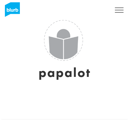
Sign Up
papalot