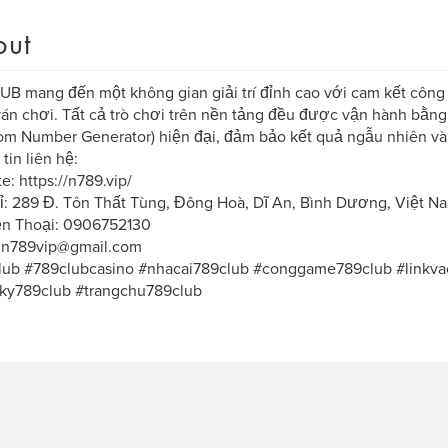
out
B mang đến một không gian giải trí đỉnh cao với cam kết công 
án chơi. Tất cả trò chơi trên nền tảng đều được vận hành bằn
m Number Generator) hiện đại, đảm bảo kết quả ngẫu nhiên và 
tin liên hệ:
e: https://n789.vip/
ỉ: 289 Đ. Tôn Thất Tùng, Đông Hoà, Dĩ An, Bình Dương, Việt N
ện Thoại: 0906752130
: n789vip@gmail.com
lub #789clubcasino #nhacai789club #conggame789club #linkva
ky789club #trangchu789club