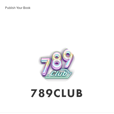
Publish Your Book
789CLUB