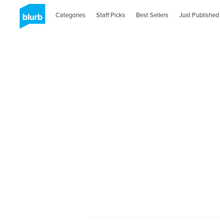
Categories
Staff Picks
Best Sellers
Just Published