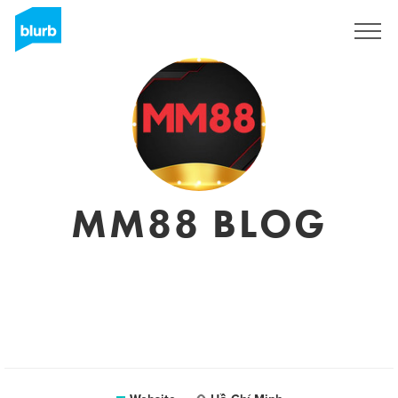
Sign Up
MM88 BLOG