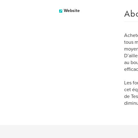
Ab
Website
Achete
tous m
moyenn
D’aill
au bou
efficac
Les fo
cet éq
de Tes
diminu