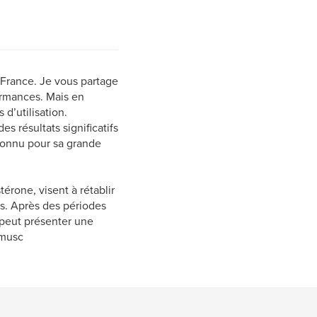
 France. Je vous partage
ormances. Mais en
d’utilisation.
es résultats significatifs
 connu pour sa grande
rone, visent à rétablir
s. Après des périodes
peut présenter une
 musc